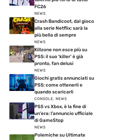
FC26
NEWS
Crash Bandicoot, dal gioco
alla serie Netflix: sarà la
più bella di sempre
NEWS
Killzone non esce più su
PS5: il suo ‘killer’ è già
pronto, fan delusi
NEWS
Giochi gratis annunciati su
PS5: come ottenerli e
quando scaricarli
CONSOLE
,
NEWS
PS5 vs Xbox, è la fine di
un’era: l’annuncio ufficiale
di GameStop
NEWS
Polemiche su Ultimate