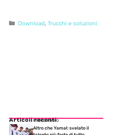
Categorie
Download
,
Trucchi e soluzioni
Articoli recenti
PRIMO PIANO
Altro che Yamal: svelato il
talento più forte di tutto