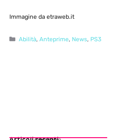
Immagine da etraweb.it
Categorie
Abilità
,
Anteprime
,
News
,
PS3
Articoli recenti
PRIMO PIANO