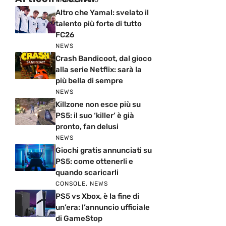
Altro che Yamal: svelato il
talento più forte di tutto
FC26
NEWS
Crash Bandicoot, dal gioco
alla serie Netflix: sarà la
più bella di sempre
NEWS
Killzone non esce più su
PS5: il suo ‘killer’ è già
pronto, fan delusi
NEWS
Giochi gratis annunciati su
PS5: come ottenerli e
quando scaricarli
CONSOLE
,
NEWS
PS5 vs Xbox, è la fine di
un’era: l’annuncio ufficiale
di GameStop