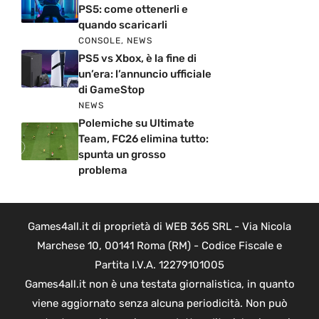
PS5: come ottenerli e
quando scaricarli
CONSOLE
,
NEWS
PS5 vs Xbox, è la fine di
un’era: l’annuncio ufficiale
di GameStop
NEWS
Polemiche su Ultimate
Team, FC26 elimina tutto:
spunta un grosso
problema
Games4all.it di proprietà di WEB 365 SRL - Via Nicola
Marchese 10, 00141 Roma (RM) - Codice Fiscale e
Partita I.V.A. 12279101005
Games4all.it non è una testata giornalistica, in quanto
viene aggiornato senza alcuna periodicità. Non può