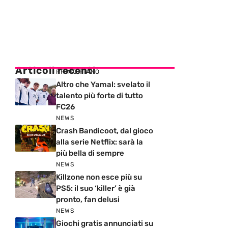
Articoli recenti
PRIMO PIANO
Altro che Yamal: svelato il
talento più forte di tutto
FC26
NEWS
Crash Bandicoot, dal gioco
alla serie Netflix: sarà la
più bella di sempre
NEWS
Killzone non esce più su
PS5: il suo ‘killer’ è già
pronto, fan delusi
NEWS
Giochi gratis annunciati su