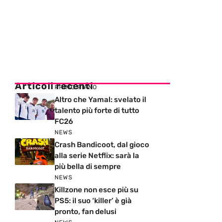
Articoli recenti
PRIMO PIANO
Altro che Yamal: svelato il
talento più forte di tutto
FC26
NEWS
Crash Bandicoot, dal gioco
alla serie Netflix: sarà la
più bella di sempre
NEWS
Killzone non esce più su
PS5: il suo ‘killer’ è già
pronto, fan delusi