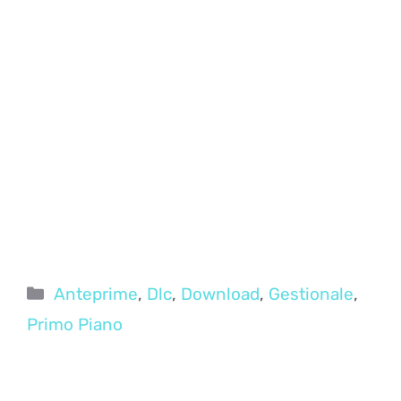
Categorie
Anteprime
,
Dlc
,
Download
,
Gestionale
,
Primo Piano