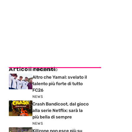
Articoli recenti
PRIMO PIANO
Altro che Yamal: svelato il
talento più forte di tutto
FC26
NEWS
Crash Bandicoot, dal gioco
alla serie Netflix: sarà la
più bella di sempre
NEWS
Killzone non esce più su