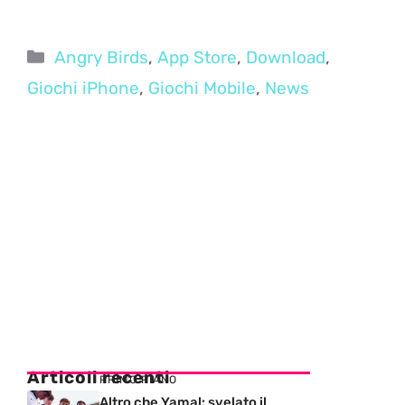
Categorie
Angry Birds
,
App Store
,
Download
,
Giochi iPhone
,
Giochi Mobile
,
News
Articoli recenti
PRIMO PIANO
Altro che Yamal: svelato il