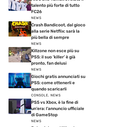
talento più forte di tutto
FC26
NEWS
Crash Bandicoot, dal gioco
alla serie Netflix: sarà la
più bella di sempre
NEWS
Killzone non esce più su
PS5: il suo ‘killer’ è già
pronto, fan delusi
NEWS
Giochi gratis annunciati su
PS5: come ottenerli e
quando scaricarli
CONSOLE
,
NEWS
PS5 vs Xbox, è la fine di
un’era: l’annuncio ufficiale
di GameStop
NEWS