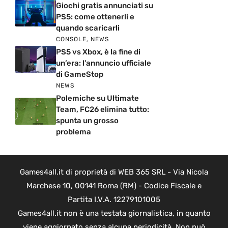
Giochi gratis annunciati su
PS5: come ottenerli e
quando scaricarli
CONSOLE
,
NEWS
PS5 vs Xbox, è la fine di
un’era: l’annuncio ufficiale
di GameStop
NEWS
Polemiche su Ultimate
Team, FC26 elimina tutto:
spunta un grosso
problema
Games4all.it di proprietà di WEB 365 SRL - Via Nicola
Marchese 10, 00141 Roma (RM) - Codice Fiscale e
Partita I.V.A. 12279101005
Games4all.it non è una testata giornalistica, in quanto
viene aggiornato senza alcuna periodicità. Non può