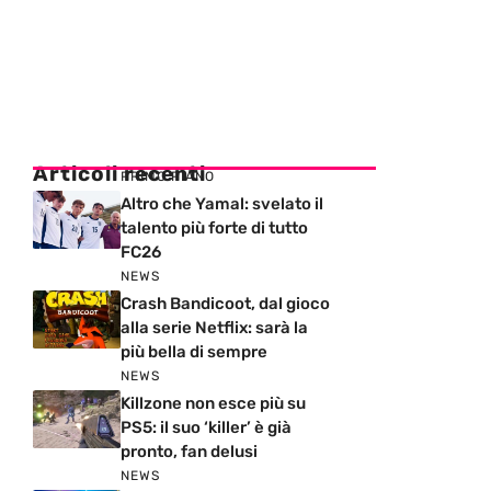
Articoli recenti
PRIMO PIANO
Altro che Yamal: svelato il
talento più forte di tutto
FC26
NEWS
Crash Bandicoot, dal gioco
alla serie Netflix: sarà la
più bella di sempre
NEWS
Killzone non esce più su
PS5: il suo ‘killer’ è già
pronto, fan delusi
NEWS