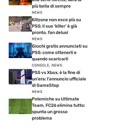
più bella di sempre
NEWS
Killzone non esce più su
PS5: il suo ‘killer’ è già
pronto, fan delusi
NEWS
Giochi gratis annunciati su
PS5: come ottenerli e
quando scaricarli
CONSOLE
,
NEWS
PS5 vs Xbox, è la fine di
un’era: l’annuncio ufficiale
di GameStop
NEWS
Polemiche su Ultimate
Team, FC26 elimina tutto:
spunta un grosso
problema