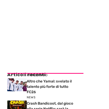
Articoli recenti
PRIMO PIANO
Altro che Yamal: svelato il
talento più forte di tutto
FC26
NEWS
Crash Bandicoot, dal gioco
alla serie Netflix: sarà la