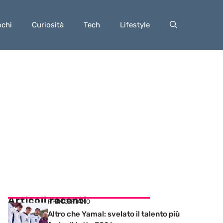
ochi
Curiosità
Tech
Lifestyle
Articoli recenti
PRIMO PIANO
Altro che Yamal: svelato il talento più