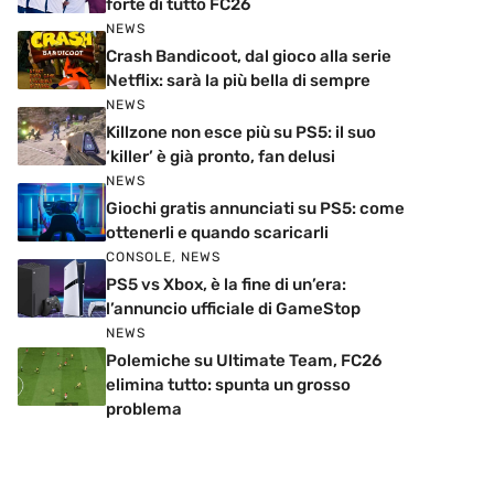
forte di tutto FC26
NEWS
Crash Bandicoot, dal gioco alla serie
Netflix: sarà la più bella di sempre
NEWS
Killzone non esce più su PS5: il suo
‘killer’ è già pronto, fan delusi
NEWS
Giochi gratis annunciati su PS5: come
ottenerli e quando scaricarli
CONSOLE
,
NEWS
PS5 vs Xbox, è la fine di un’era:
l’annuncio ufficiale di GameStop
NEWS
Polemiche su Ultimate Team, FC26
elimina tutto: spunta un grosso
problema