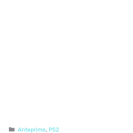
Categorie
Anteprime
,
PS2