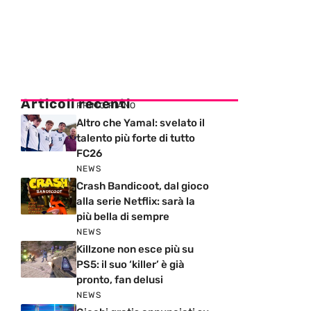
Articoli recenti
PRIMO PIANO
Altro che Yamal: svelato il
talento più forte di tutto
FC26
NEWS
Crash Bandicoot, dal gioco
alla serie Netflix: sarà la
più bella di sempre
NEWS
Killzone non esce più su
PS5: il suo ‘killer’ è già
pronto, fan delusi
NEWS