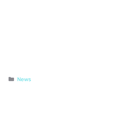
Categorie
News