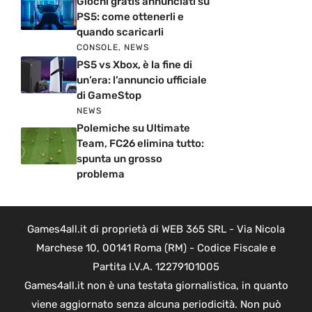
Giochi gratis annunciati su
PS5: come ottenerli e
quando scaricarli
CONSOLE
,
NEWS
PS5 vs Xbox, è la fine di
un’era: l’annuncio ufficiale
di GameStop
NEWS
Polemiche su Ultimate
Team, FC26 elimina tutto:
spunta un grosso
problema
Games4all.it di proprietà di WEB 365 SRL - Via Nicola
Marchese 10, 00141 Roma (RM) - Codice Fiscale e
Partita I.V.A. 12279101005
Games4all.it non è una testata giornalistica, in quanto
viene aggiornato senza alcuna periodicità. Non può