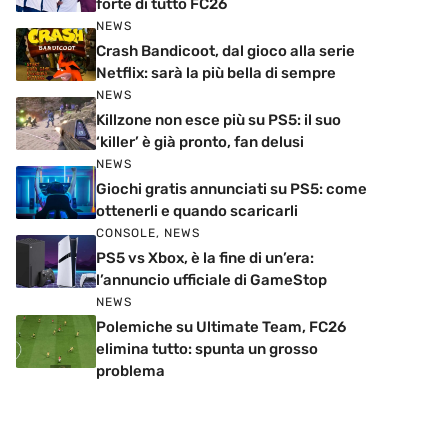
forte di tutto FC26
NEWS
Crash Bandicoot, dal gioco alla serie
Netflix: sarà la più bella di sempre
NEWS
Killzone non esce più su PS5: il suo
‘killer’ è già pronto, fan delusi
NEWS
Giochi gratis annunciati su PS5: come
ottenerli e quando scaricarli
CONSOLE
,
NEWS
PS5 vs Xbox, è la fine di un’era:
l’annuncio ufficiale di GameStop
NEWS
Polemiche su Ultimate Team, FC26
elimina tutto: spunta un grosso
problema