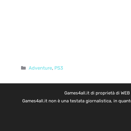
Categorie
Adventure
,
PS3
Games4all.it di proprietà di WEB
Games4all.it non è una testata giornalistica, in quan