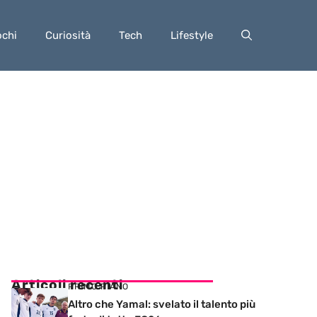
ochi
Curiosità
Tech
Lifestyle
Articoli recenti
PRIMO PIANO
Altro che Yamal: svelato il talento più