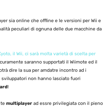
r sia online che offline e le versioni per Wii e
alità peculiari di ognuna delle due macchine da
oto, il Wii, ci sarà molta varietà di scelta per
icuramente saranno supportati il Wiimote ed il
trà dire la sua per amdatre incontro ad i
li sviluppatori non hanno lasciato fuori
oard
!
nte
multiplayer
ad essre privilegiata con il pieno