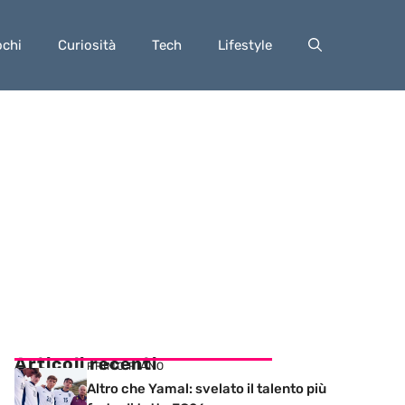
ochi
Curiosità
Tech
Lifestyle
Articoli recenti
PRIMO PIANO
Altro che Yamal: svelato il talento più