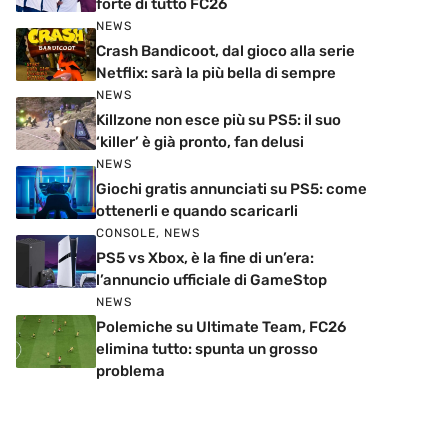
forte di tutto FC26
NEWS
Crash Bandicoot, dal gioco alla serie
Netflix: sarà la più bella di sempre
NEWS
Killzone non esce più su PS5: il suo
‘killer’ è già pronto, fan delusi
NEWS
Giochi gratis annunciati su PS5: come
ottenerli e quando scaricarli
CONSOLE
,
NEWS
PS5 vs Xbox, è la fine di un’era:
l’annuncio ufficiale di GameStop
NEWS
Polemiche su Ultimate Team, FC26
elimina tutto: spunta un grosso
problema