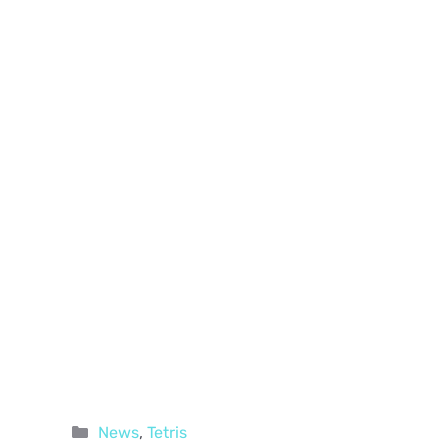
Categorie
News
,
Tetris