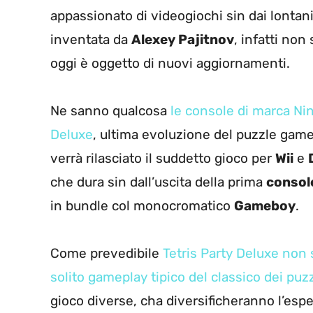
appassionato di videogiochi sin dai lontan
inventata da
Alexey Pajitnov
, infatti no
oggi è oggetto di nuovi aggiornamenti.
Ne sanno qualcosa
le console di marca Nin
Deluxe
, ultima evoluzione del puzzle gam
verrà rilasciato il suddetto gioco per
Wii
e
che dura sin dall’uscita della prima
consol
in bundle col monocromatico
Gameboy
.
Come prevedibile
Tetris Party Deluxe non s
solito gameplay tipico del classico dei pu
gioco diverse, cha diversificheranno l’esper