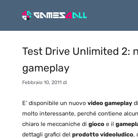
Vai
al
contenuto
Test Drive Unlimited 2:
gameplay
Febbraio 10, 2011
di
E’ disponibile un nuovo
video gameplay
d
molto interessante, perché contiene alcu
chiaro le meccaniche di
gioco
e il
gamepl
dettagli grafici del
prodotto videoludico
,