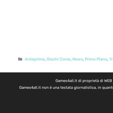
Categorie
Anteprime
,
Giochi Corse
,
News
,
Primo Piano
,
Tr
Games4all.it di proprietà di WEB
Games4all.it non è una testata giornalistica, in quan