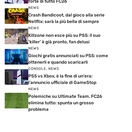
forte di tutto FC26
NEWS
Crash Bandicoot, dal gioco alla serie
Netflix: sarà la più bella di sempre
NEWS
Killzone non esce più su PS5: il suo
‘killer’ è già pronto, fan delusi
NEWS
Giochi gratis annunciati su PS5: come
ottenerli e quando scaricarli
CONSOLE
,
NEWS
PS5 vs Xbox, è la fine di un’era:
l’annuncio ufficiale di GameStop
NEWS
Polemiche su Ultimate Team, FC26
elimina tutto: spunta un grosso
problema