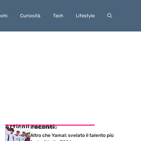
ochi
Curiosità
Tech
Lifestyle
Articoli recenti
PRIMO PIANO
Altro che Yamal: svelato il talento più