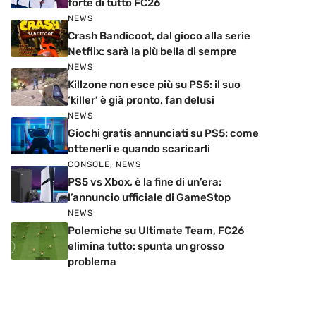
forte di tutto FC26
NEWS
Crash Bandicoot, dal gioco alla serie
Netflix: sarà la più bella di sempre
NEWS
Killzone non esce più su PS5: il suo
‘killer’ è già pronto, fan delusi
NEWS
Giochi gratis annunciati su PS5: come
ottenerli e quando scaricarli
CONSOLE
,
NEWS
PS5 vs Xbox, è la fine di un’era:
l’annuncio ufficiale di GameStop
NEWS
Polemiche su Ultimate Team, FC26
elimina tutto: spunta un grosso
problema