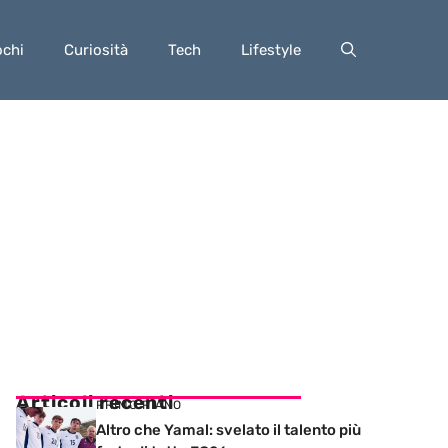
ochi
Curiosità
Tech
Lifestyle
Articoli recenti
PRIMO PIANO
Altro che Yamal: svelato il talento più