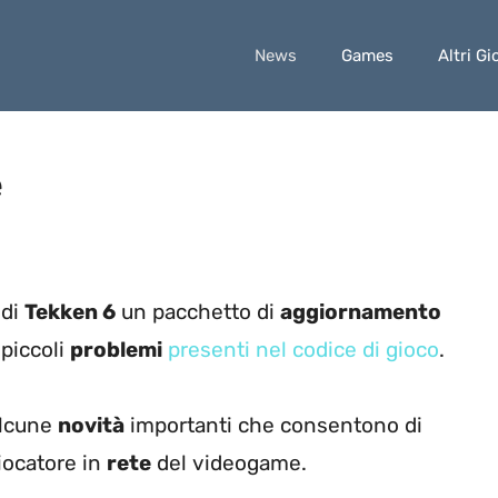
News
Games
Altri Gi
e
 di
Tekken 6
un pacchetto di
aggiornamento
 piccoli
problemi
presenti nel codice di gioco
.
 alcune
novità
importanti che consentono di
iocatore in
rete
del videogame.