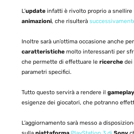
L’
update
infatti è rivolto proprio a snellire
animazioni
, che risulterà
successivamente
Inoltre sarà un’ottima occasione anche per 
caratteristiche
molto interessanti per sfr
che permette di effettuare le
ricerche
dei 
parametri specifici.
Tutto questo servirà a rendere il
gamepla
esigenze dei giocatori, che potranno effet
L’aggiornamento sarà messo a disposizione 
sulla
piattaforma
PlayStation 3 di
Sony
ch