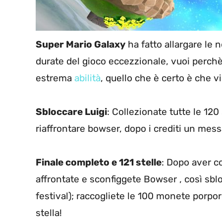
Super Mario Galaxy
ha fatto allargare le n
durate del gioco eccezzionale, vuoi perch
estrema
abilità
, quello che è certo è che v
Sbloccare Luigi
: Collezionate tutte le 120
riaffrontare bowser, dopo i crediti un messa
Finale completo e 121 stelle
: Dopo aver co
affrontate e sconfiggete Bowser , così sblo
festival); raccogliete le 100 monete porpo
stella!