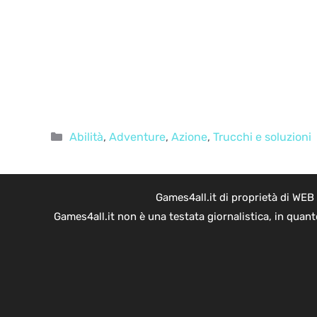
Categorie
Abilità
,
Adventure
,
Azione
,
Trucchi e soluzioni
Games4all.it di proprietà di WEB
Games4all.it non è una testata giornalistica, in quan