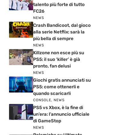
talento più forte di tutto
FC26
NEWS
Crash Bandicoot, dal gioco
alla serie Netflix: sarà la
più bella di sempre
NEWS
Killzone non esce più su
PS5: il suo ‘killer’ è già
pronto, fan delusi
NEWS
Giochi gratis annunciati su
PS5: come ottenerli e
quando scaricarli
CONSOLE
,
NEWS
PS5 vs Xbox, è la fine di
un’era: l’annuncio ufficiale
di GameStop
NEWS