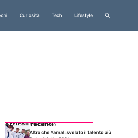
ochi
Curiosità
Tech
Lifestyle
Articoli recenti
PRIMO PIANO
Altro che Yamal: svelato il talento più