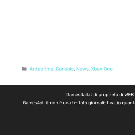
Categorie
Anteprime
,
Console
,
News
,
Xbox One
Games4all.it di proprietà di WEB
Games4all.it non è una testata giornalistica, in quan