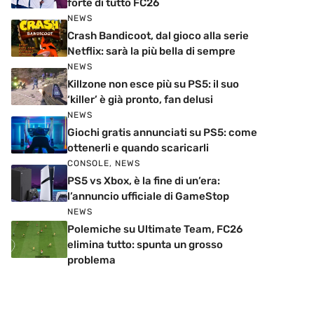
forte di tutto FC26
NEWS
Crash Bandicoot, dal gioco alla serie
Netflix: sarà la più bella di sempre
NEWS
Killzone non esce più su PS5: il suo
‘killer’ è già pronto, fan delusi
NEWS
Giochi gratis annunciati su PS5: come
ottenerli e quando scaricarli
CONSOLE
,
NEWS
PS5 vs Xbox, è la fine di un’era:
l’annuncio ufficiale di GameStop
NEWS
Polemiche su Ultimate Team, FC26
elimina tutto: spunta un grosso
problema