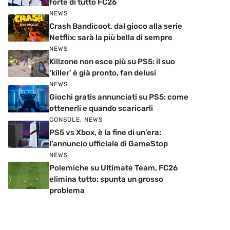
forte di tutto FC26
NEWS
Crash Bandicoot, dal gioco alla serie
Netflix: sarà la più bella di sempre
NEWS
Killzone non esce più su PS5: il suo
‘killer’ è già pronto, fan delusi
NEWS
Giochi gratis annunciati su PS5: come
ottenerli e quando scaricarli
CONSOLE
,
NEWS
PS5 vs Xbox, è la fine di un’era:
l’annuncio ufficiale di GameStop
NEWS
Polemiche su Ultimate Team, FC26
elimina tutto: spunta un grosso
problema