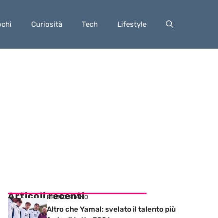
ochi
Curiosità
Tech
Lifestyle
Articoli recenti
PRIMO PIANO
Altro che Yamal: svelato il talento più