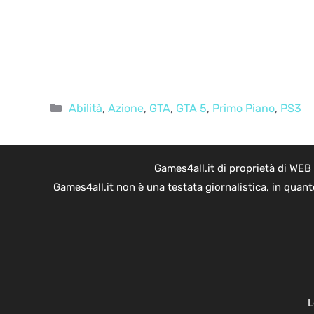
Categorie
Abilità
,
Azione
,
GTA
,
GTA 5
,
Primo Piano
,
PS3
Games4all.it di proprietà di WEB
Games4all.it non è una testata giornalistica, in quan
L