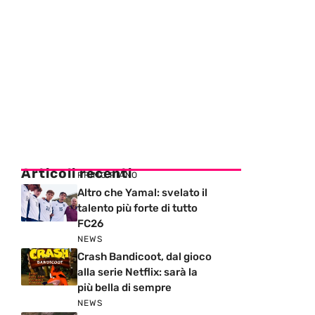
Articoli recenti
PRIMO PIANO
Altro che Yamal: svelato il
talento più forte di tutto
FC26
NEWS
Crash Bandicoot, dal gioco
alla serie Netflix: sarà la
più bella di sempre
NEWS