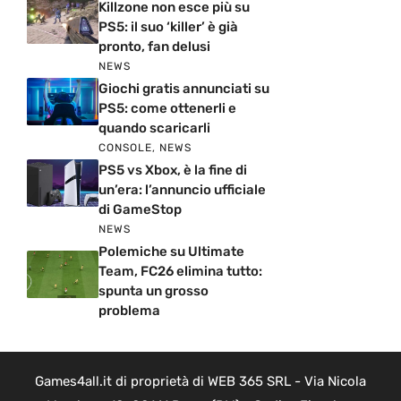
Killzone non esce più su
PS5: il suo ‘killer’ è già
pronto, fan delusi
NEWS
Giochi gratis annunciati su
PS5: come ottenerli e
quando scaricarli
CONSOLE
,
NEWS
PS5 vs Xbox, è la fine di
un’era: l’annuncio ufficiale
di GameStop
NEWS
Polemiche su Ultimate
Team, FC26 elimina tutto:
spunta un grosso
problema
Games4all.it di proprietà di WEB 365 SRL - Via Nicola