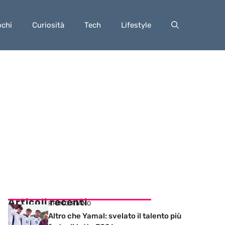
ochi
Curiosità
Tech
Lifestyle
Articoli recenti
PRIMO PIANO
Altro che Yamal: svelato il talento più