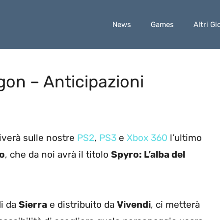
News
Games
Altri Gi
on – Anticipazioni
iverà sulle nostre
PS2
,
PS3
e
Xbox 360
l’ultimo
o
, che da noi avrà il titolo
Spyro: L’alba del
di da
Sierra
e distribuito da
Vivendi
, ci metterà