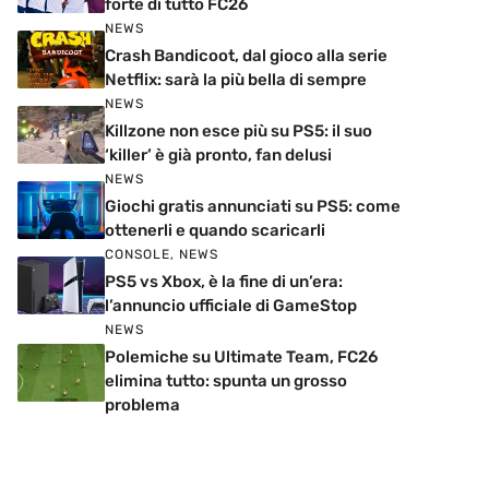
forte di tutto FC26
NEWS
Crash Bandicoot, dal gioco alla serie
Netflix: sarà la più bella di sempre
NEWS
Killzone non esce più su PS5: il suo
‘killer’ è già pronto, fan delusi
NEWS
Giochi gratis annunciati su PS5: come
ottenerli e quando scaricarli
CONSOLE
,
NEWS
PS5 vs Xbox, è la fine di un’era:
l’annuncio ufficiale di GameStop
NEWS
Polemiche su Ultimate Team, FC26
elimina tutto: spunta un grosso
problema