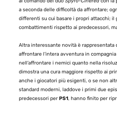
al comando del duo
Spyro-Cinerea
con la 
a seconda delle difficoltà da affrontare; og
differenti su cui basare i propri attacchi; i
combattimenti rispetto ai predecessori, 
Altra interessante novità è rappresentata 
affrontare l’intera avventura in compagnia
nell’affrontare i nemici quanto nella risoluz
dimostra una cura maggiore rispetto ai pri
anche i giocatori più esigenti, o se non alt
standard moderni, laddove i primi due episod
predecessori per
PS1
, hanno finito per ri