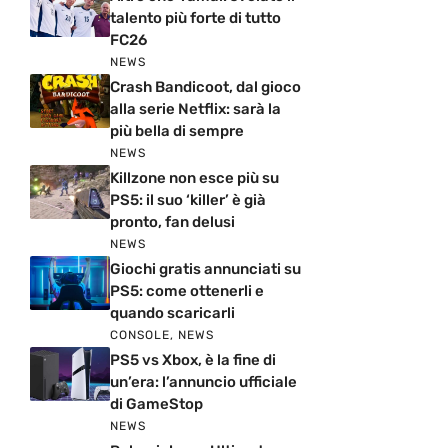
talento più forte di tutto
FC26
NEWS
Crash Bandicoot, dal gioco
alla serie Netflix: sarà la
più bella di sempre
NEWS
Killzone non esce più su
PS5: il suo ‘killer’ è già
pronto, fan delusi
NEWS
Giochi gratis annunciati su
PS5: come ottenerli e
quando scaricarli
CONSOLE
,
NEWS
PS5 vs Xbox, è la fine di
un’era: l’annuncio ufficiale
di GameStop
NEWS