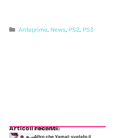
Categorie
Anteprime
,
News
,
PS2
,
PS3
Articoli recenti
PRIMO PIANO
Altro che Yamal: svelato il