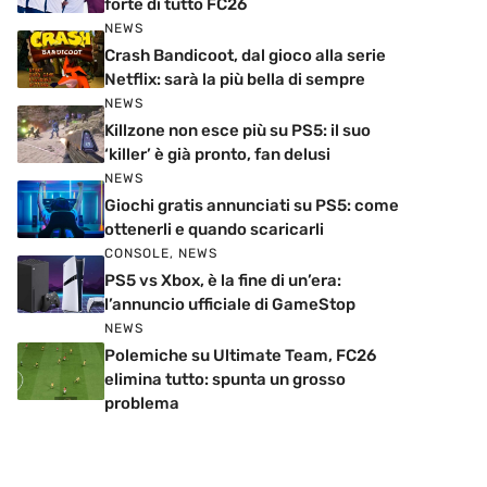
forte di tutto FC26
NEWS
Crash Bandicoot, dal gioco alla serie
Netflix: sarà la più bella di sempre
NEWS
Killzone non esce più su PS5: il suo
‘killer’ è già pronto, fan delusi
NEWS
Giochi gratis annunciati su PS5: come
ottenerli e quando scaricarli
CONSOLE
,
NEWS
PS5 vs Xbox, è la fine di un’era:
l’annuncio ufficiale di GameStop
NEWS
Polemiche su Ultimate Team, FC26
elimina tutto: spunta un grosso
problema