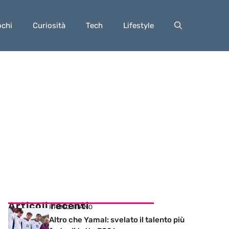
ochi
Curiosità
Tech
Lifestyle
Articoli recenti
PRIMO PIANO
Altro che Yamal: svelato il talento più