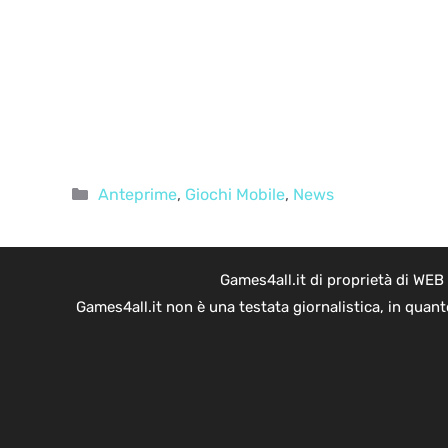
Categorie
Anteprime
,
Giochi Mobile
,
News
Games4all.it di proprietà di WEB
Games4all.it non è una testata giornalistica, in quan