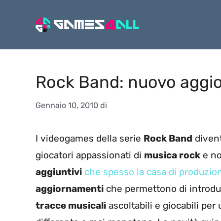
Vai
al
contenuto
Rock Band: nuovo aggi
Gennaio 10, 2010
di
I videogames della serie
Rock Band
diven
giocatori appassionati di
musica rock
e no
aggiuntivi
che spesso la casa di produzion
aggiornamenti
che permettono di introdur
tracce musicali
ascoltabili e giocabili per 