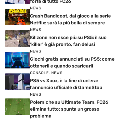
forte di tutto FC26
NEWS
Crash Bandicoot, dal gioco alla serie
Netflix: sarà la più bella di sempre
NEWS
Killzone non esce più su PS5: il suo
‘killer’ è già pronto, fan delusi
NEWS
Giochi gratis annunciati su PS5: come
ottenerli e quando scaricarli
CONSOLE
,
NEWS
PS5 vs Xbox, è la fine di un’era:
l’annuncio ufficiale di GameStop
NEWS
Polemiche su Ultimate Team, FC26
elimina tutto: spunta un grosso
problema