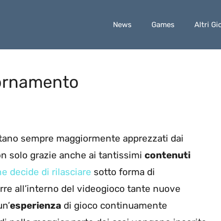
News
Games
Altri Gi
ornamento
tano sempre maggiormente apprezzati dai
n solo grazie anche ai tantissimi
contenuti
e decide di rilasciare
sotto forma di
re all’interno del videogioco tante nuove
un’
esperienza
di gioco continuamente