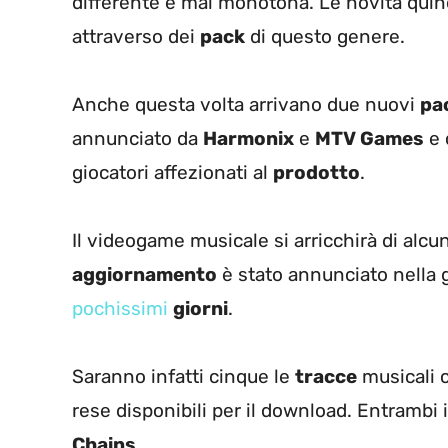
differente e mai monotona. Le novità quind
attraverso dei
pack
di questo genere.
Anche questa volta arrivano due nuovi
pa
annunciato da
Harmonix
e
MTV Games
e 
giocatori affezionati al
prodotto
.
Il videogame musicale si arricchirà di alcu
aggiornamento
è stato annunciato nella g
pochissimi
giorni
.
Saranno infatti cinque le
tracce
musicali 
rese disponibili per il download. Entrambi
Chains
.