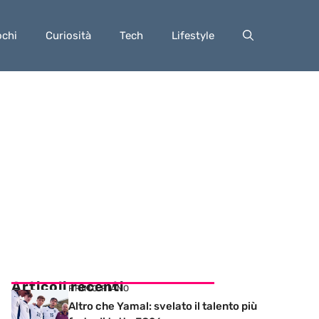
ochi
Curiosità
Tech
Lifestyle
Articoli recenti
PRIMO PIANO
Altro che Yamal: svelato il talento più