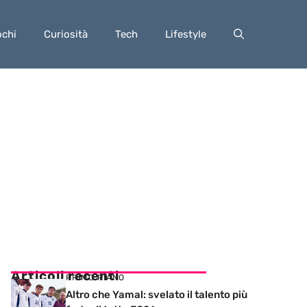
ochi
Curiosità
Tech
Lifestyle
Articoli recenti
PRIMO PIANO
Altro che Yamal: svelato il talento più