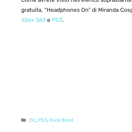
gratuita, “Headphones On” di Miranda Cosg
Xbox 360
e
PS3
.
Categorie
Dlc
,
PS3
,
Rock Band