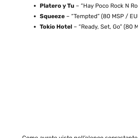
Platero y Tu
– “Hay Poco Rock N Rol
Squeeze
– “Tempted” (80 MSP / EU
Tokio Hotel
– “Ready, Set, Go” (80 
Come avrete visto nell’elenco soprastante,