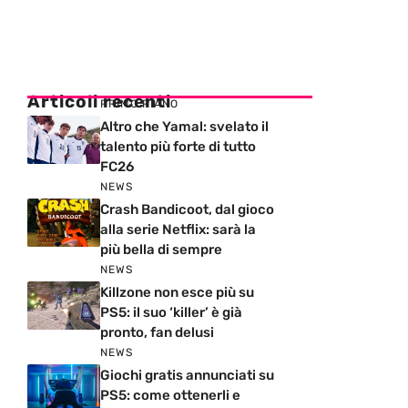
Articoli recenti
PRIMO PIANO
Altro che Yamal: svelato il
talento più forte di tutto
FC26
NEWS
Crash Bandicoot, dal gioco
alla serie Netflix: sarà la
più bella di sempre
NEWS
Killzone non esce più su
PS5: il suo ‘killer’ è già
pronto, fan delusi
NEWS
Giochi gratis annunciati su
PS5: come ottenerli e