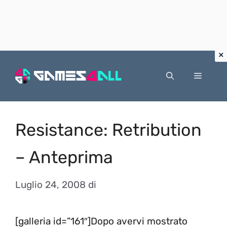
Vai
al
Menu
contenuto
Resistance: Retribution
– Anteprima
Luglio 24, 2008
di
[galleria id=”161″]Dopo avervi mostrato