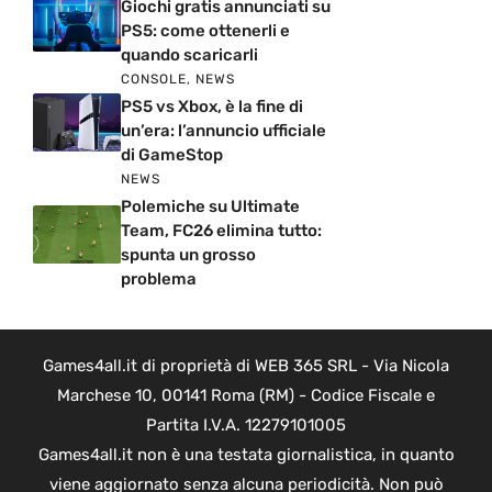
Giochi gratis annunciati su
PS5: come ottenerli e
quando scaricarli
CONSOLE
,
NEWS
PS5 vs Xbox, è la fine di
un’era: l’annuncio ufficiale
di GameStop
NEWS
Polemiche su Ultimate
Team, FC26 elimina tutto:
spunta un grosso
problema
Games4all.it di proprietà di WEB 365 SRL - Via Nicola
Marchese 10, 00141 Roma (RM) - Codice Fiscale e
Partita I.V.A. 12279101005
Games4all.it non è una testata giornalistica, in quanto
viene aggiornato senza alcuna periodicità. Non può