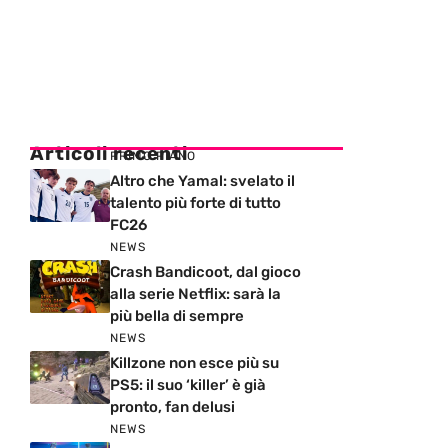
Articoli recenti
PRIMO PIANO
Altro che Yamal: svelato il
talento più forte di tutto
FC26
NEWS
Crash Bandicoot, dal gioco
alla serie Netflix: sarà la
più bella di sempre
NEWS
Killzone non esce più su
PS5: il suo ‘killer’ è già
pronto, fan delusi
NEWS