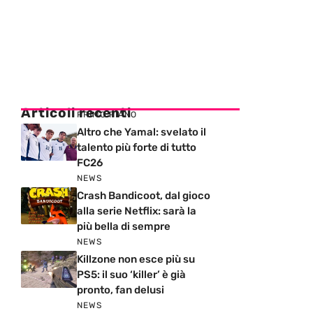
Articoli recenti
PRIMO PIANO
Altro che Yamal: svelato il
talento più forte di tutto
FC26
NEWS
Crash Bandicoot, dal gioco
alla serie Netflix: sarà la
più bella di sempre
NEWS
Killzone non esce più su
PS5: il suo ‘killer’ è già
pronto, fan delusi
NEWS