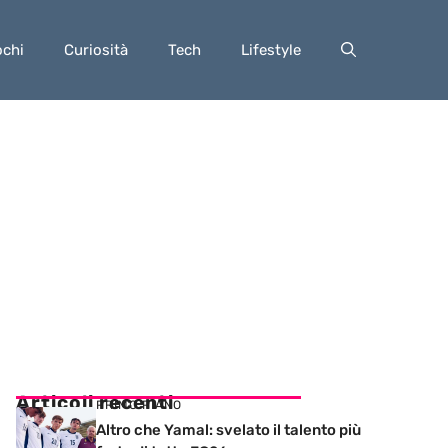
ochi
Curiosità
Tech
Lifestyle
Articoli recenti
PRIMO PIANO
Altro che Yamal: svelato il talento più