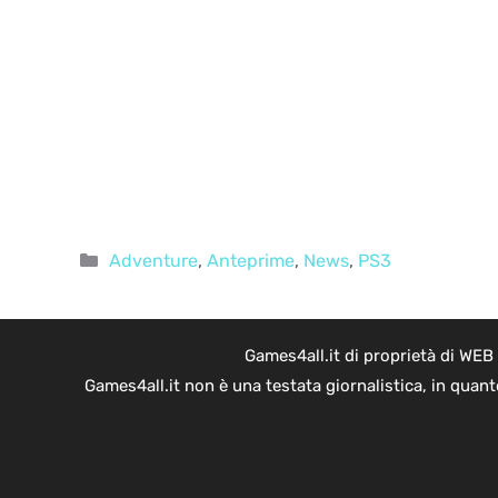
Categorie
Adventure
,
Anteprime
,
News
,
PS3
Games4all.it di proprietà di WEB
Games4all.it non è una testata giornalistica, in quan