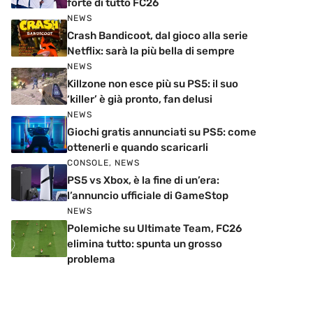
forte di tutto FC26
NEWS
Crash Bandicoot, dal gioco alla serie
Netflix: sarà la più bella di sempre
NEWS
Killzone non esce più su PS5: il suo
‘killer’ è già pronto, fan delusi
NEWS
Giochi gratis annunciati su PS5: come
ottenerli e quando scaricarli
CONSOLE
,
NEWS
PS5 vs Xbox, è la fine di un’era:
l’annuncio ufficiale di GameStop
NEWS
Polemiche su Ultimate Team, FC26
elimina tutto: spunta un grosso
problema