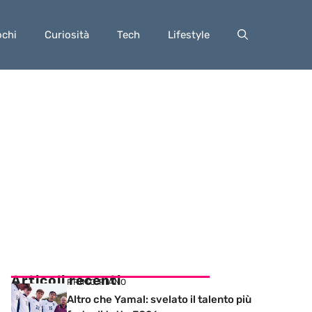
ochi
Curiosità
Tech
Lifestyle
Articoli recenti
PRIMO PIANO
Altro che Yamal: svelato il talento più