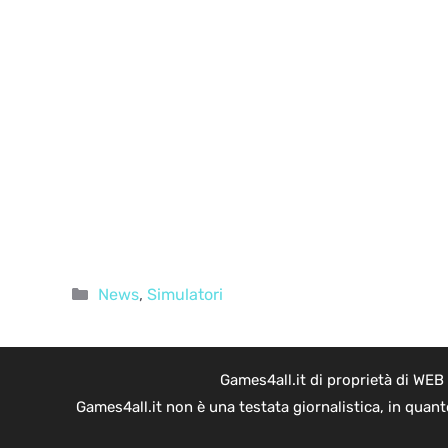
Categorie
News
,
Simulatori
Games4all.it di proprietà di WEB
Games4all.it non è una testata giornalistica, in quan