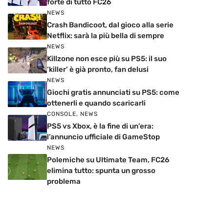
forte di tutto FC26
NEWS
Crash Bandicoot, dal gioco alla serie
Netflix: sarà la più bella di sempre
NEWS
Killzone non esce più su PS5: il suo
‘killer’ è già pronto, fan delusi
NEWS
Giochi gratis annunciati su PS5: come
ottenerli e quando scaricarli
CONSOLE
,
NEWS
PS5 vs Xbox, è la fine di un’era:
l’annuncio ufficiale di GameStop
NEWS
Polemiche su Ultimate Team, FC26
elimina tutto: spunta un grosso
problema