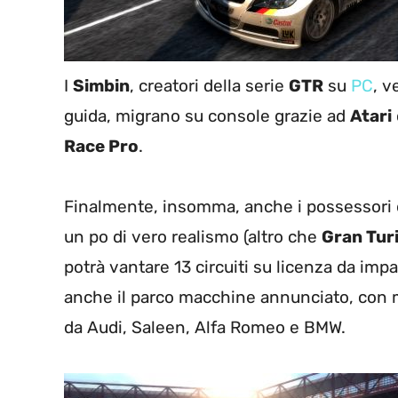
I
Simbin
, creatori della serie
GTR
su
PC
, v
guida, migrano su console grazie ad
Atari
Race Pro
.
Finalmente, insomma, anche i possessori d
un po di vero realismo (altro che
Gran Tur
potrà vantare 13 circuiti su licenza da imp
anche il parco macchine annunciato, con m
da Audi, Saleen, Alfa Romeo e BMW.