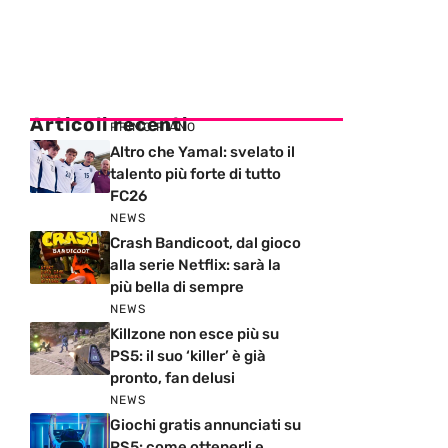
Articoli recenti
PRIMO PIANO
Altro che Yamal: svelato il
talento più forte di tutto
FC26
NEWS
Crash Bandicoot, dal gioco
alla serie Netflix: sarà la
più bella di sempre
NEWS
Killzone non esce più su
PS5: il suo ‘killer’ è già
pronto, fan delusi
NEWS
Giochi gratis annunciati su
PS5: come ottenerli e