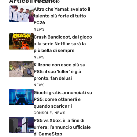
Articoli recenti
PRIMO PIANO
Altro che Yamal: svelato il
talento più forte di tutto
FC26
NEWS
Crash Bandicoot, dal gioco
alla serie Netflix: sarà la
più bella di sempre
NEWS
Killzone non esce più su
PS5: il suo ‘killer’ è già
pronto, fan delusi
NEWS
Giochi gratis annunciati su
PS5: come ottenerli e
quando scaricarli
CONSOLE
,
NEWS
PS5 vs Xbox, è la fine di
un’era: l’annuncio ufficiale
di GameStop