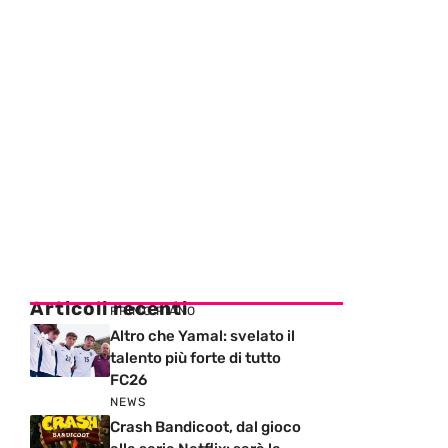
Articoli recenti
PRIMO PIANO
Altro che Yamal: svelato il
talento più forte di tutto
FC26
NEWS
Crash Bandicoot, dal gioco