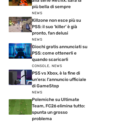
alla serie Netflix: sarà la
più bella di sempre
NEWS
Killzone non esce più su
PS5: il suo ‘killer’ è già
pronto, fan delusi
NEWS
Giochi gratis annunciati su
PS5: come ottenerli e
quando scaricarli
CONSOLE
,
NEWS
PS5 vs Xbox, è la fine di
un’era: l’annuncio ufficiale
di GameStop
NEWS
Polemiche su Ultimate
Team, FC26 elimina tutto:
spunta un grosso
problema