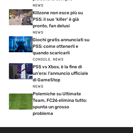
NEWS
Killzone non esce più su
PS5: il suo ‘killer’ è già
pronto, fan delusi
NEWS
Giochi gratis annunciati su
PS5: come ottenerli e
quando scaricarli
CONSOLE
,
NEWS
PS5 vs Xbox, è la fine di
un’era: l’annuncio ufficiale
di GameStop
NEWS
Polemiche su Ultimate
Team, FC26 elimina tutto:
spunta un grosso
problema