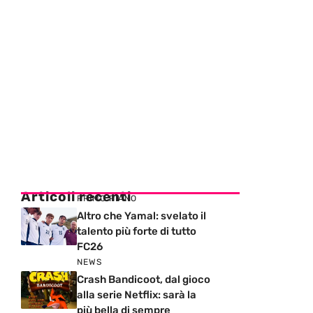
Articoli recenti
PRIMO PIANO
Altro che Yamal: svelato il
talento più forte di tutto
FC26
NEWS
Crash Bandicoot, dal gioco
alla serie Netflix: sarà la
più bella di sempre