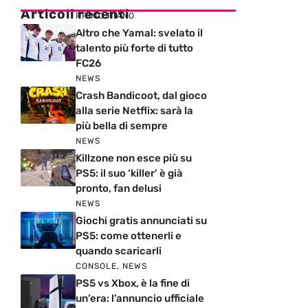
Articoli recenti
PRIMO PIANO
Altro che Yamal: svelato il
talento più forte di tutto
FC26
NEWS
Crash Bandicoot, dal gioco
alla serie Netflix: sarà la
più bella di sempre
NEWS
Killzone non esce più su
PS5: il suo ‘killer’ è già
pronto, fan delusi
NEWS
Giochi gratis annunciati su
PS5: come ottenerli e
quando scaricarli
CONSOLE
,
NEWS
PS5 vs Xbox, è la fine di
un’era: l’annuncio ufficiale