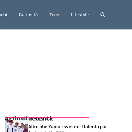
ochi
Curiosità
Tech
Lifestyle
Articoli recenti
PRIMO PIANO
Altro che Yamal: svelato il talento più