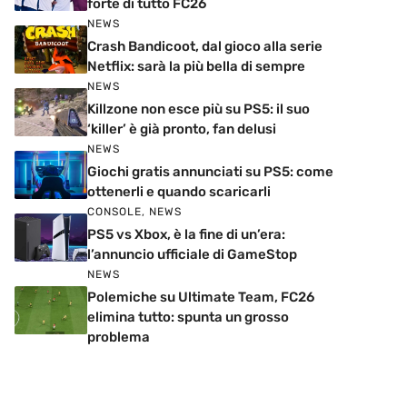
forte di tutto FC26
NEWS
Crash Bandicoot, dal gioco alla serie
Netflix: sarà la più bella di sempre
NEWS
Killzone non esce più su PS5: il suo
‘killer’ è già pronto, fan delusi
NEWS
Giochi gratis annunciati su PS5: come
ottenerli e quando scaricarli
CONSOLE
,
NEWS
PS5 vs Xbox, è la fine di un’era:
l’annuncio ufficiale di GameStop
NEWS
Polemiche su Ultimate Team, FC26
elimina tutto: spunta un grosso
problema