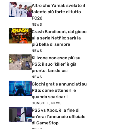
Altro che Yamal: svelato il
talento più forte di tutto
FC26
NEWS
Crash Bandicoot, dal gioco
alla serie Netflix: sarà la
più bella di sempre
NEWS
Killzone non esce più su
PS5: il suo ‘killer’ è già
pronto, fan delusi
NEWS
Giochi gratis annunciati su
PS5: come ottenerli e
quando scaricarli
CONSOLE
,
NEWS
PS5 vs Xbox, è la fine di
un’era: l’annuncio ufficiale
di GameStop