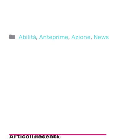
Categorie
Abilità
,
Anteprime
,
Azione
,
News
Articoli recenti
PRIMO PIANO