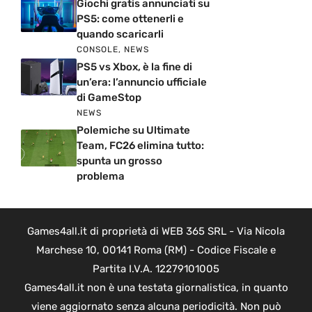
Giochi gratis annunciati su
PS5: come ottenerli e
quando scaricarli
CONSOLE
,
NEWS
PS5 vs Xbox, è la fine di
un’era: l’annuncio ufficiale
di GameStop
NEWS
Polemiche su Ultimate
Team, FC26 elimina tutto:
spunta un grosso
problema
Games4all.it di proprietà di WEB 365 SRL - Via Nicola
Marchese 10, 00141 Roma (RM) - Codice Fiscale e
Partita I.V.A. 12279101005
Games4all.it non è una testata giornalistica, in quanto
viene aggiornato senza alcuna periodicità. Non può