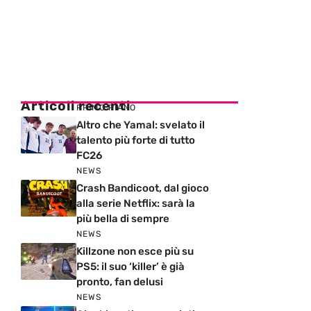
Articoli recenti
PRIMO PIANO
Altro che Yamal: svelato il
talento più forte di tutto
FC26
NEWS
Crash Bandicoot, dal gioco
alla serie Netflix: sarà la
più bella di sempre
NEWS
Killzone non esce più su
PS5: il suo ‘killer’ è già
pronto, fan delusi
NEWS