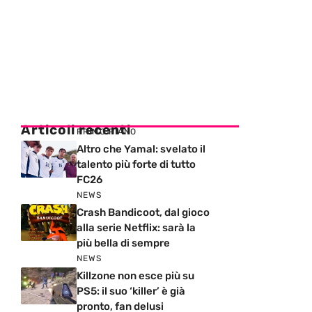
Articoli recenti
PRIMO PIANO
Altro che Yamal: svelato il
talento più forte di tutto
FC26
NEWS
Crash Bandicoot, dal gioco
alla serie Netflix: sarà la
più bella di sempre
NEWS
Killzone non esce più su
PS5: il suo ‘killer’ è già
pronto, fan delusi