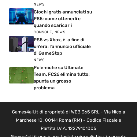
NEWS
Giochi gratis annunciati su
PS5: come ottenerli e
quando scaricarli
CONSOLE
,
NEWS
PS5 vs Xbox, è la fine di
un’era: l’annuncio ufficiale
di GameStop
NEWS
Polemiche su Ultimate
Team, FC26 elimina tutto:
spunta un grosso
problema
Games4all.it di proprietà di WEB 365 SRL - Via Nicola
Marchese 10, 00141 Roma (RM) - Codice Fiscale e
Partita I.V.A. 12279101005
Games4all.it non è una testata giornalistica, in quanto