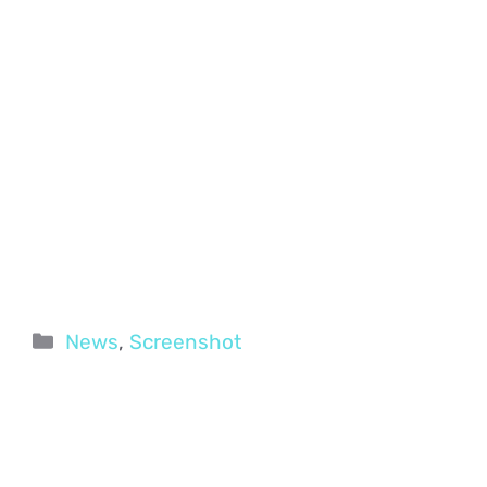
Categorie
News
,
Screenshot