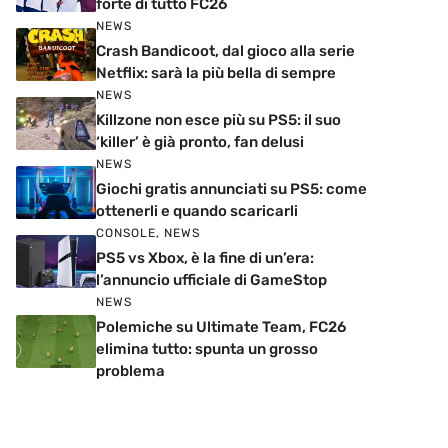
forte di tutto FC26
NEWS
Crash Bandicoot, dal gioco alla serie
Netflix: sarà la più bella di sempre
NEWS
Killzone non esce più su PS5: il suo
‘killer’ è già pronto, fan delusi
NEWS
Giochi gratis annunciati su PS5: come
ottenerli e quando scaricarli
CONSOLE
,
NEWS
PS5 vs Xbox, è la fine di un’era:
l’annuncio ufficiale di GameStop
NEWS
Polemiche su Ultimate Team, FC26
elimina tutto: spunta un grosso
problema