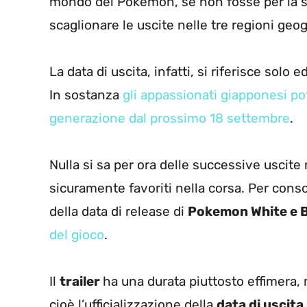
mondo dei Pokemon, se non fosse per la so
scaglionare le uscite nelle tre regioni geog
La data di uscita, infatti, si riferisce solo
In sostanza
gli appassionati giapponesi po
generazione dal prossimo 18 settembre
.
Nulla si sa per ora delle successive uscite 
sicuramente favoriti nella corsa. Per conso
della data di release di
Pokemon White e 
del gioco
.
Il
trailer
ha una durata piuttosto effimera, 
cioè l’ufficializzazione della
data di uscita