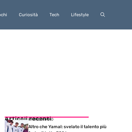
ochi
Curiosità
Tech
Lifestyle
Articoli recenti
PRIMO PIANO
Altro che Yamal: svelato il talento più