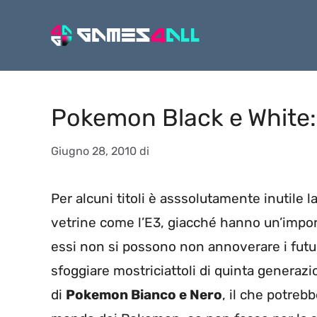
Vai
al
contenuto
Pokemon Black e White:
Giugno 28, 2010
di
Per alcuni titoli è asssolutamente inutile
vetrine come l’E3, giacché hanno un’import
essi non si possono non annoverare i futuri
sfoggiare mostriciattoli di quinta generaz
di
Pokemon Bianco e Nero
, il che potrebbe