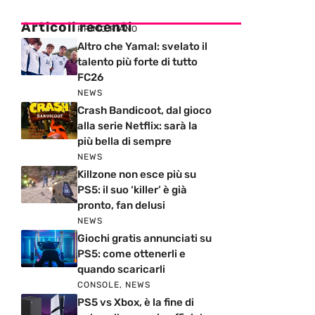
Articoli recenti
PRIMO PIANO
Altro che Yamal: svelato il
talento più forte di tutto
FC26
NEWS
Crash Bandicoot, dal gioco
alla serie Netflix: sarà la
più bella di sempre
NEWS
Killzone non esce più su
PS5: il suo ‘killer’ è già
pronto, fan delusi
NEWS
Giochi gratis annunciati su
PS5: come ottenerli e
quando scaricarli
CONSOLE
,
NEWS
PS5 vs Xbox, è la fine di