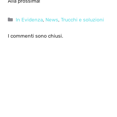
Alla prossima!
Categorie
In Evidenza
,
News
,
Trucchi e soluzioni
I commenti sono chiusi.