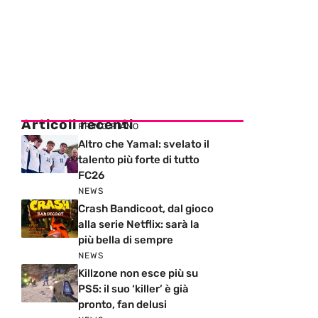
Articoli recenti
PRIMO PIANO
Altro che Yamal: svelato il
talento più forte di tutto
FC26
NEWS
Crash Bandicoot, dal gioco
alla serie Netflix: sarà la
più bella di sempre
NEWS
Killzone non esce più su
PS5: il suo ‘killer’ è già
pronto, fan delusi