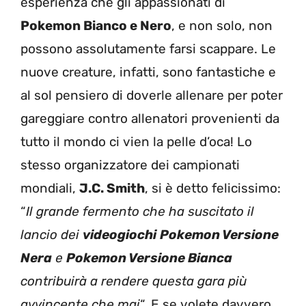
esperienza che gli appassionati di
Pokemon Bianco e Nero
, e non solo, non
possono assolutamente farsi scappare. Le
nuove creature, infatti, sono fantastiche e
al sol pensiero di doverle allenare per poter
gareggiare contro allenatori provenienti da
tutto il mondo ci vien la pelle d’oca! Lo
stesso organizzatore dei campionati
mondiali,
J.C. Smith
, si è detto felicissimo:
“
Il grande fermento che ha suscitato il
lancio dei
videogiochi
Pokemon Versione
Nera
e
Pokemon Versione Bianca
contribuirà a rendere questa gara più
avvincente che mai
“. E se volete davvero