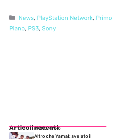
Categorie
News
,
PlayStation Network
,
Primo
Piano
,
PS3
,
Sony
Articoli recenti
PRIMO PIANO
Altro che Yamal: svelato il