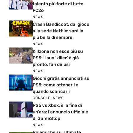
talento più forte di tutto
FC26
NEWS
Crash Bandicoot, dal gioco
alla serie Netflix: sarà la
più bella di sempre
NEWS
Killzone non esce più su
PS5: il suo ‘killer’ è già
pronto, fan delusi
NEWS
Giochi gratis annunciati su
PS5: come ottenerli e
quando scaricarli
CONSOLE
,
NEWS
PS5 vs Xbox, è la fine di
un’era: l’annuncio ufficiale
di GameStop
NEWS
Polemiche su Ultimate