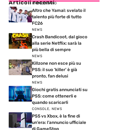
Articoli recenti
PRIMO PIANO
Altro che Yamal: svelato il
talento più forte di tutto
FC26
NEWS
Crash Bandicoot, dal gioco
alla serie Netflix: sarà la
più bella di sempre
NEWS
Killzone non esce più su
PS5: il suo ‘killer’ è già
pronto, fan delusi
NEWS
Giochi gratis annunciati su
PS5: come ottenerli e
quando scaricarli
CONSOLE
,
NEWS
PS5 vs Xbox, è la fine di
un’era: l’annuncio ufficiale
di GameStop