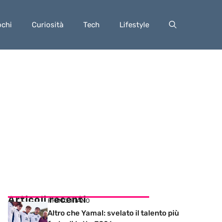
ochi
Curiosità
Tech
Lifestyle
Articoli recenti
PRIMO PIANO
Altro che Yamal: svelato il talento più