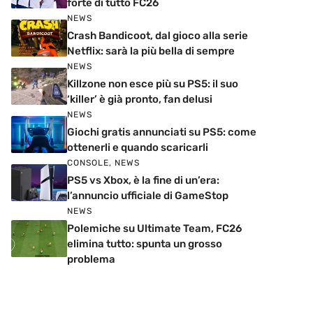
forte di tutto FC26
NEWS
Crash Bandicoot, dal gioco alla serie
Netflix: sarà la più bella di sempre
NEWS
Killzone non esce più su PS5: il suo
‘killer’ è già pronto, fan delusi
NEWS
Giochi gratis annunciati su PS5: come
ottenerli e quando scaricarli
CONSOLE
,
NEWS
PS5 vs Xbox, è la fine di un’era:
l’annuncio ufficiale di GameStop
NEWS
Polemiche su Ultimate Team, FC26
elimina tutto: spunta un grosso
problema