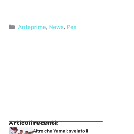
Categorie
Anteprime
,
News
,
Pes
Articoli recenti
PRIMO PIANO
Altro che Yamal: svelato il