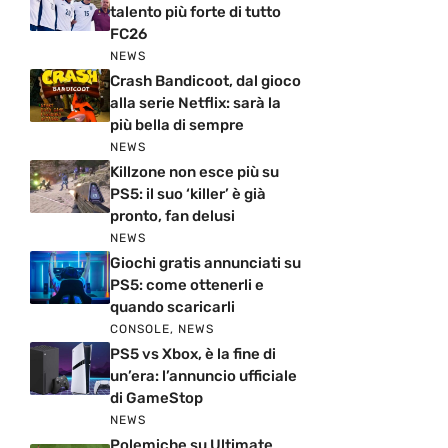
talento più forte di tutto
FC26
NEWS
Crash Bandicoot, dal gioco
alla serie Netflix: sarà la
più bella di sempre
NEWS
Killzone non esce più su
PS5: il suo ‘killer’ è già
pronto, fan delusi
NEWS
Giochi gratis annunciati su
PS5: come ottenerli e
quando scaricarli
CONSOLE
,
NEWS
PS5 vs Xbox, è la fine di
un’era: l’annuncio ufficiale
di GameStop
NEWS
Polemiche su Ultimate