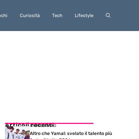
ochi
Curiosità
Tech
Lifestyle
Articoli recenti
PRIMO PIANO
Altro che Yamal: svelato il talento più