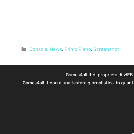
Categorie
Console
,
News
,
Primo Piano
,
Screenshot
Games4all.it di proprietà di WEB
Games4all.it non è una testata giornalistica, in quan
L