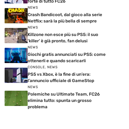
forte di tutto FC26
NEWS
Crash Bandicoot, dal gioco alla serie
Netflix: sarà la più bella di sempre
NEWS
Killzone non esce più su PS5: il suo
‘killer’ è già pronto, fan delusi
NEWS
Giochi gratis annunciati su PS5: come
ottenerli e quando scaricarli
CONSOLE
,
NEWS
PS5 vs Xbox, è la fine di un’era:
l’annuncio ufficiale di GameStop
NEWS
Polemiche su Ultimate Team, FC26
elimina tutto: spunta un grosso
problema