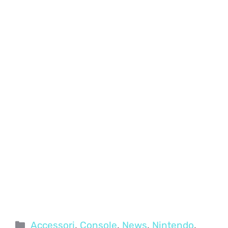
Categorie
Accessori
,
Console
,
News
,
Nintendo
,