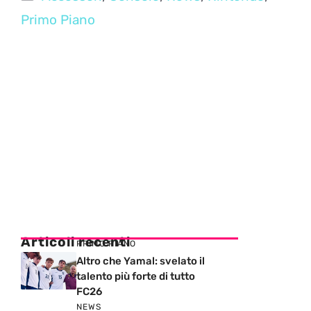
Primo Piano
Articoli recenti
PRIMO PIANO
Altro che Yamal: svelato il
talento più forte di tutto
FC26
NEWS