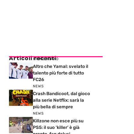
Articoli recenti
PRIMO PIANO
Altro che Yamal: svelato il
talento più forte di tutto
FC26
NEWS
Crash Bandicoot, dal gioco
alla serie Netflix: sarà la
più bella di sempre
NEWS
Killzone non esce più su
PS5: il suo ‘killer’ è già
pronto, fan delusi