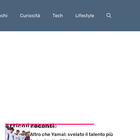
ochi
Curiosità
Tech
Lifestyle
Articoli recenti
PRIMO PIANO
Altro che Yamal: svelato il talento più